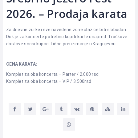
2026. – Prodaja karata
Za dnevne žurke i sve navedene zone ulaz će biti slobodan.
Dok je za koncerte potrebno kupiti karte unapred. Troškove
dostave snosi kupac. Lično preuzimanje u Kragujevcu.
CENA KARATA:
Komplet za oba koncerta – Parter / 2.000 rsd
Komplet za oba koncerta – VIP / 3.500rsd