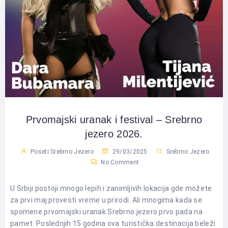
Prvomajski uranak i festival – Srebrno
jezero 2026.
Poseti Srebrno Jezero
29/03/2025
Srebrno Jezero
No Comment
U Srbiji postoji mnogo lepih i zanimljivih lokacija gde možete
za prvi maj provesti vreme u prirodi. Ali mnogima kada se
spomene prvomajski uranak Srebrno jezero prvo pada na
pamet. Poslednjih 15 godina ova turistička destinacija beleži