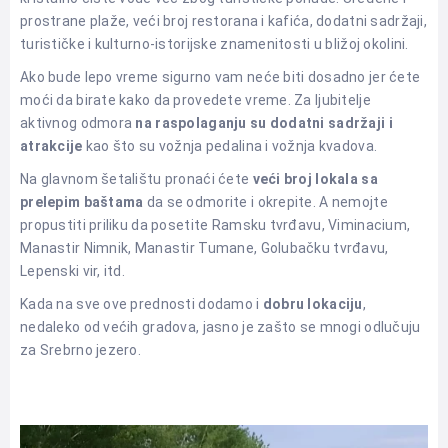
prostrane plaže, veći broj restorana i kafića, dodatni sadržaji,
turističke i kulturno-istorijske znamenitosti
u bližoj okolini.
Ako bude lepo vreme sigurno vam neće biti dosadno jer ćete
moći da birate kako da provedete vreme. Za ljubitelje
aktivnog odmora
na raspolaganju su dodatni sadržaji i
atrakcije
kao što su vožnja pedalina i vožnja kvadova.
Na glavnom šetalištu pronaći ćete
veći broj lokala sa
prelepim baštama
da se odmorite i okrepite. A nemojte
propustiti priliku da posetite Ramsku tvrđavu, Viminacium,
Manastir Nimnik, Manastir Tumane, Golubačku tvrđavu,
Lepenski vir, itd.
Kada na sve ove prednosti dodamo i
dobru lokaciju
,
nedaleko od većih gradova, jasno je zašto se mnogi odlučuju
za Srebrno jezero.