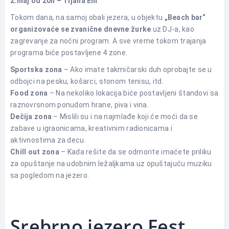
2.maj od 20h – Tijana Em
Tokom dana, na samoj obali jezera, u objektu
„Beach bar“
organizovaće se zvanične dnevne žurke
uz DJ-a, kao
zagrevanje za noćni program. A sve vreme tokom trajanja
programa biće postavljene 4 zone.
Sportska zona
– Ako imate takmičarski duh oprobajte se u
odbojci na pesku, košarci, stonom tenisu, itd.
Food zona
– Na nekoliko lokacija biće postavljeni štandovi sa
raznovrsnom ponudom hrane, piva i vina.
Dečija zona
– Mislili su i na najmlađe koji će moći da se
zabave u igraonicama, kreativnim radionicama i
aktivnostima za decu.
Chill out zona
– Kada rešite da se odmorite imaćete priliku
za opuštanje na udobnim ležaljkama uz opuštajuću muziku
sa pogledom na jezero.
Srebrno jezero Fest