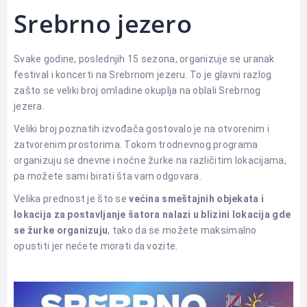
Srebrno jezero
Svake godine, poslednjih 15 sezona, organizuje se uranak
festival i koncerti na Srebrnom jezeru. To je glavni razlog
zašto se veliki broj omladine okuplja na oblali Srebrnog
jezera.
Veliki broj poznatih izvođača gostovalo je na otvorenim i
zatvorenim prostorima. Tokom trodnevnog programa
organizuju se dnevne i noćne žurke na različitim lokacijama,
pa možete sami birati šta vam odgovara.
Velika prednost je što se
većina smeštajnih objekata i
lokacija za postavljanje šatora nalazi u blizini lokacija gde
se žurke organizuju
, tako da se možete maksimalno
opustiti jer nećete morati da vozite.