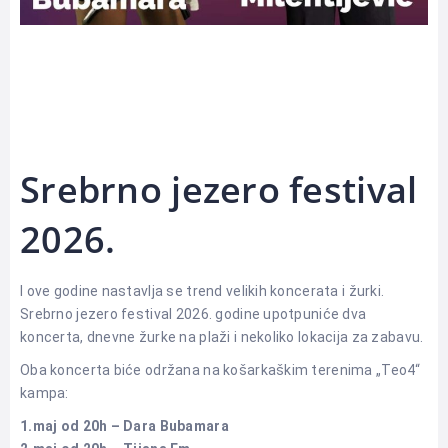
Srebrno jezero festival
2026.
I ove godine nastavlja se trend velikih koncerata i žurki.
Srebrno jezero festival 2026. godine upotpuniće dva
koncerta, dnevne žurke na plaži i nekoliko lokacija za zabavu.
Oba koncerta biće održana na košarkaškim terenima „Teo4“
kampa:
1.maj od 20h – Dara Bubamara