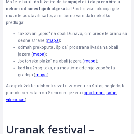
Možete birati
da li želite da kampujete ili da prenoćite u
nekom od smeštajnih objekata
. Postoji više lokacija gde
možete postaviti šator, a mi ćemo vam dati nekoliko
predloga:
takozvani „špic“ na obali Dunava, čim pređete branu sa
desne strane (
mapa
);
odmah prekoputa „špica“ prostrana livada na obali
jezera (
mapa
);
„betonska plaža“ na obali jezera (
mapa
);
kod kružnog toka, na mestima gde nije započeta
gradnja (
mapa
).
Ako ipak želite udoban krevet u zamenu za šator, pogledajte
ponudu smeštaja na Srebrnom jezeru (
apartmani
,
sobe
,
vikendice
).
Uranak festival –