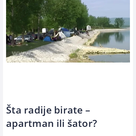
Šta radije birate –
apartman ili šator?