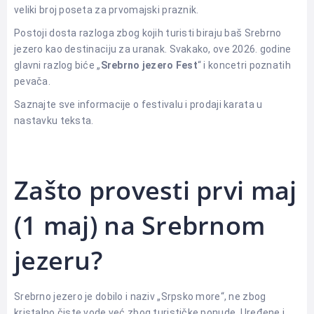
veliki broj poseta za prvomajski praznik.
Postoji dosta razloga zbog kojih turisti biraju baš Srebrno
jezero kao destinaciju za uranak. Svakako, ove 2026. godine
glavni razlog biće „
Srebrno jezero Fest
“ i koncetri poznatih
pevača.
Saznajte sve informacije o festivalu i prodaji karata u
nastavku teksta.
Zašto provesti prvi maj
(1 maj) na Srebrnom
jezeru?
Srebrno jezero je dobilo i naziv „Srpsko more“, ne zbog
kristalno čiste vode već zbog turističke ponude. Uređene i