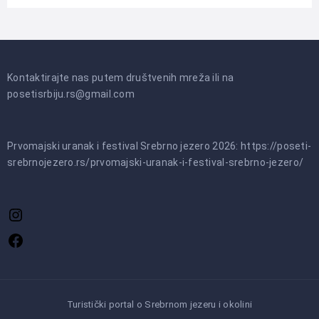
Kontaktirajte nas putem društvenih mreža ili na
posetisrbiju.rs@gmail.com
Prvomajski uranak i festival Srebrno jezero 2026:
https://poseti-
srebrnojezero.rs/prvomajski-uranak-i-festival-srebrno-jezero/
Turistički portal o Srebrnom jezeru i okolini